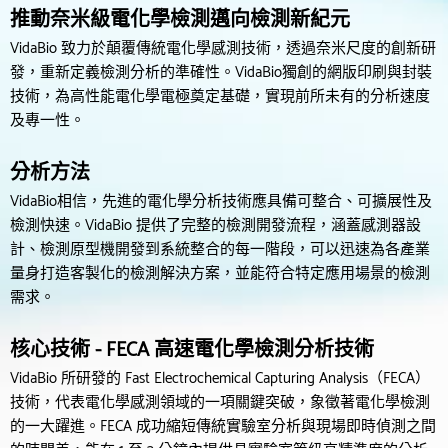
推動奈米級電化學檢測邁向檢測新紀元
VidaBio 致力於顛覆傳統電化學感測技術，透過奈米尺度的創新研
發，重新定義檢測分析的準確性。VidaBio獨創的網版印刷與封裝
技術，為高性能電化學電極奠定基礎，實現前所未有的分析速度
及專一性。
分析方法
VidaBio相信，先進的電化學分析技術應具備可整合、可擴展性及
檢測快速。VidaBio 提供了完整的檢測開發流程，涵蓋感測器設
計、檢測原型機開發到系統整合的每一階段，可以迅速為各產業
量身打造客製化的檢測解決方案，並能符合特定應用場景的檢測
需求。
核心技術 - FECA 高速電化學檢測分析技術
VidaBio 所研發的 Fast Electrochemical Capturing Analysis（FECA）
技術，代表電化學感測領域的一項關鍵突破，象徵著電化學檢測
的一大躍進。FECA 成功縮短傳統實驗室分析與現場即時偵測之間