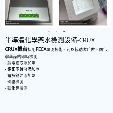
半導體化學藥水檢測設備-CRUX
CRUX機台
FECA
採用
量測技術，可以協助客戶做不同化
學藥品的即時檢測
- 銅電鍍液添加劑
- 錫銀電鍍液添加劑
- 電解銅箔添加劑
- 硫酸檢測
- 碘化鉀檢測