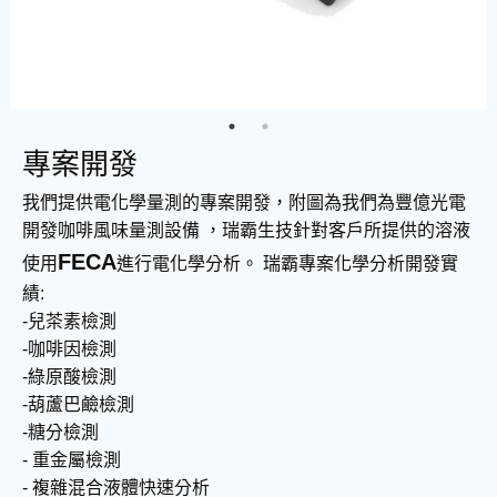
專案開發
我們提供電化學量測的專案開發，附圖為我們為豐億光電
開發咖啡風味量測設備 ，瑞霸生技針對客戶所提供的溶液
FECA
使用
進行電化學分析。 瑞霸專案化學分析開發實
績:
-兒茶素檢測
-咖啡因檢測
-綠原酸檢測
-葫蘆巴鹼檢測
-糖分檢測
- 重金屬檢測
- 複雜混合液體快速分析