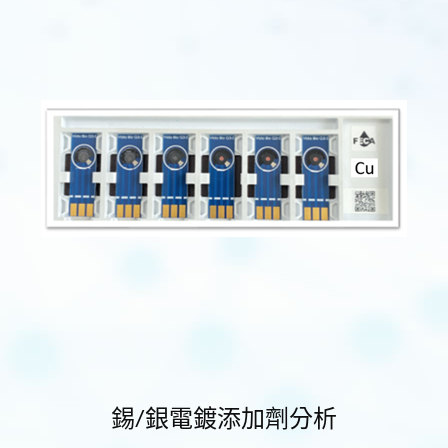
錫/銀電鍍添加劑分析