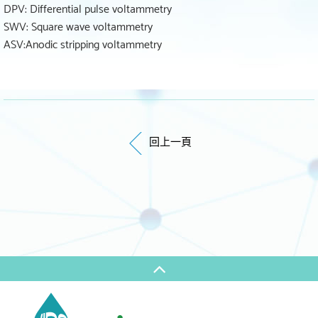
DPV: Differential pulse voltammetry
SWV: Square wave voltammetry
ASV:Anodic stripping voltammetry
回上一頁